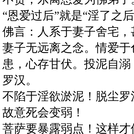
“恩爱过后”就是“淫了之
佛言：人系于妻子舍宅，
妻子无远离之念。情爱于
患，心存甘伏。投泥自溺
罗汉。
不陷于淫欲淤泥！脱尘罗
故意死会变弱！
菩萨要暴露弱点！这样才