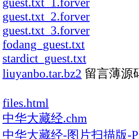
guest.txt_1.forver
guest.txt_2.forver
guest.txt_3.forver
fodang_guest.txt
stardict_guest.txt
liuyanbo.tar.bz2
留言薄源
files.html
中华大藏经.chm
中华大藏经-图片扫描版-P