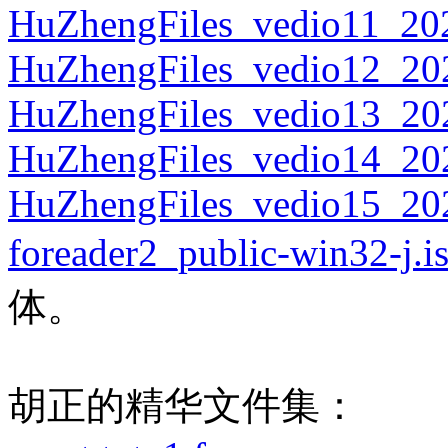
HuZhengFiles_vedio11_202
HuZhengFiles_vedio12_202
HuZhengFiles_vedio13_20
HuZhengFiles_vedio14_20
HuZhengFiles_vedio15_20
foreader2_public-win32-j.i
体。
胡正的精华文件集：